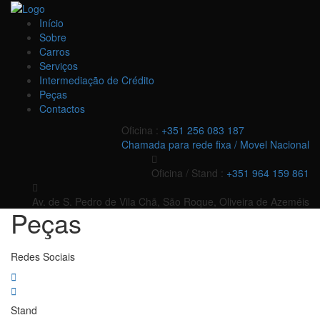
Início
Sobre
Carros
Serviços
Intermediação de Crédito
Peças
Contactos
Oficina :
+351 256 083 187
Chamada para rede fixa / Movel Nacional
Oficina / Stand :
+351 964 159 861
Av. de S. Pedro de Vila Chã, São Roque, Oliveira de Azeméis
Peças
Redes Sociais
Stand