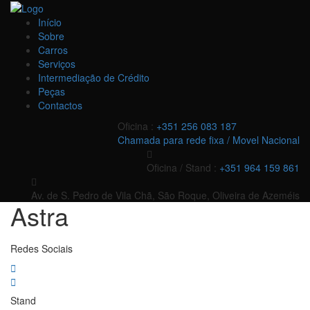
Início
Sobre
Carros
Serviços
Intermediação de Crédito
Peças
Contactos
Oficina :
+351 256 083 187
Chamada para rede fixa / Movel Nacional
Oficina / Stand :
+351 964 159 861
Av. de S. Pedro de Vila Chã, São Roque, Oliveira de Azeméis
Astra
Redes Sociais
Stand