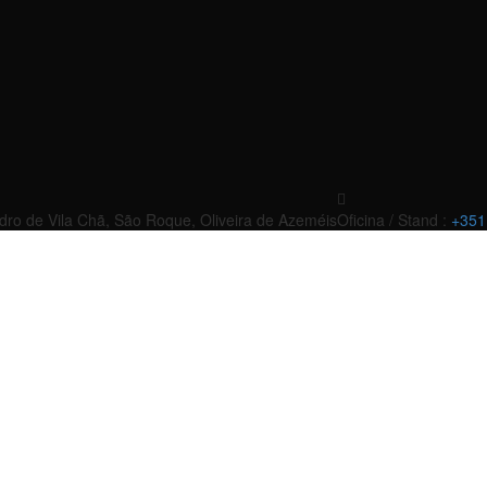
edro de Vila Chã, São Roque, Oliveira de Azeméis
Oficina / Stand :
+351