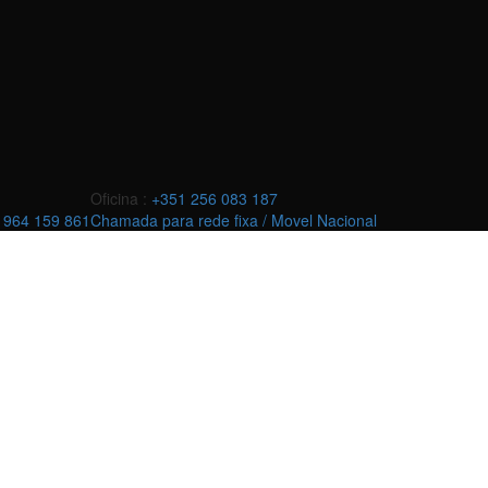
Oficina :
+351 256 083 187
 964 159 861
Chamada para rede fixa / Movel Nacional