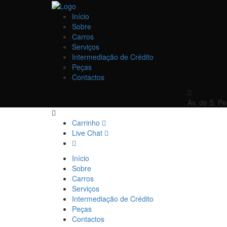
Início
Sobre
Carros
Serviços
Intermediação de Crédito
Peças
Contactos
Av. de S. P
Carrinho
Live Chat
Início
Sobre
Carros
Serviços
Intermediação de Crédito
Peças
Contactos