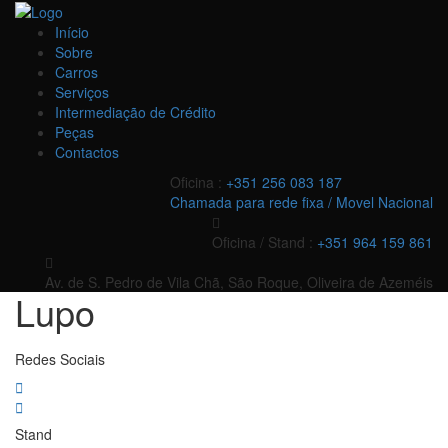
Início
Sobre
Carros
Serviços
Intermediação de Crédito
Peças
Contactos
Oficina :
+351 256 083 187
Chamada para rede fixa / Movel Nacional
Oficina / Stand :
+351 964 159 861
Av. de S. Pedro de Vila Chã, São Roque, Oliveira de Azeméis
Lupo
Redes Sociais
Stand