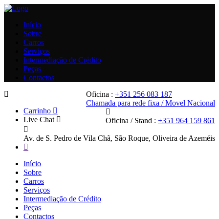
Início
Sobre
Carros
Serviços
Intermediação de Crédito
Peças
Contactos
Oficina :
+351 256 083 187
Chamada para rede fixa / Movel Nacional
Carrinho
Live Chat
Oficina / Stand :
+351 964 159 861
Av. de S. Pedro de Vila Chã, São Roque, Oliveira de Azeméis
Início
Sobre
Carros
Serviços
Intermediação de Crédito
Peças
Contactos