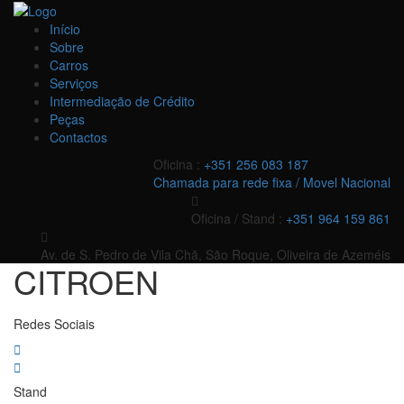
Início
Sobre
Carros
Serviços
Intermediação de Crédito
Peças
Contactos
Oficina :
+351 256 083 187
Chamada para rede fixa / Movel Nacional
Oficina / Stand :
+351 964 159 861
Av. de S. Pedro de Vila Chã, São Roque, Oliveira de Azeméis
CITROEN
Redes Sociais
Stand