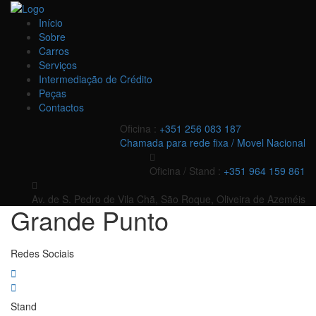
Início
Sobre
Carros
Serviços
Intermediação de Crédito
Peças
Contactos
Oficina :
+351 256 083 187
Chamada para rede fixa / Movel Nacional
Oficina / Stand :
+351 964 159 861
Av. de S. Pedro de Vila Chã, São Roque, Oliveira de Azeméis
Grande Punto
Redes Sociais
Stand