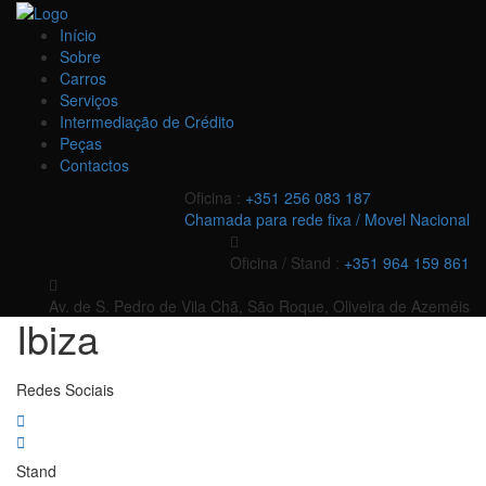
Início
Sobre
Carros
Serviços
Intermediação de Crédito
Peças
Contactos
Oficina :
+351 256 083 187
Chamada para rede fixa / Movel Nacional
Oficina / Stand :
+351 964 159 861
Av. de S. Pedro de Vila Chã, São Roque, Oliveira de Azeméis
Ibiza
Redes Sociais
Stand