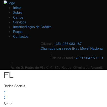
Início
Sobre
Carros
Serviços
Intermediação de Crédito
Peças
Contactos
Oficina :
+351 256 083 187
Chamada para rede fixa / Movel Nacional
Oficina / Stand :
+351 964 159 861
Av. de S. Pedro de Vila Chã, São Roque, Oliveira de Azeméis
FL
Redes Sociais
Stand