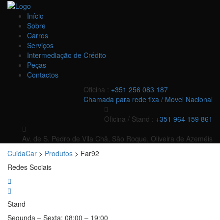
Início
Sobre
Carros
Serviços
Intermediação de Crédito
Peças
Contactos
Oficina :
+351 256 083 187
Chamada para rede fixa / Movel Nacional
Oficina / Stand :
+351 964 159 861
Av. de S. Pedro de Vila Chã, São Roque, Oliveira de Azeméis
CuidaCar
>
Produtos
>
Far92
Redes Sociais
Stand
Segunda – Sexta:
08:00 – 19:00