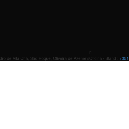
edro de Vila Chã, São Roque, Oliveira de Azeméis
Oficina / Stand :
+351