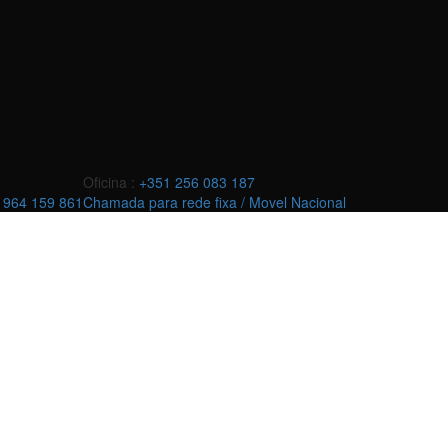
Oficina :
+351 256 083 187
 964 159 861
Chamada para rede fixa / Movel Nacional