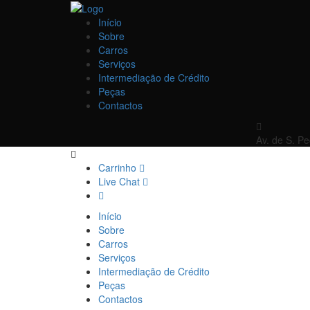
Início
Sobre
Carros
Serviços
Intermediação de Crédito
Peças
Contactos
Av. de S. P
Carrinho
Live Chat
Início
Sobre
Carros
Serviços
Intermediação de Crédito
Peças
Contactos