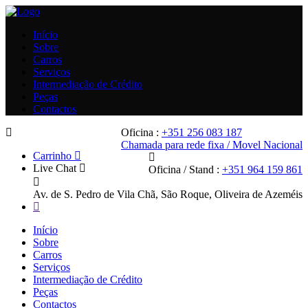
Início
Sobre
Carros
Serviços
Intermediação de Crédito
Peças
Contactos
Oficina :
+351 256 083 187
Chamada para rede fixa / Movel Nacional
Carrinho
Live Chat
Oficina / Stand :
+351 964 159 861
Av. de S. Pedro de Vila Chã, São Roque, Oliveira de Azeméis
Início
Sobre
Carros
Serviços
Intermediação de Crédito
Peças
Contactos