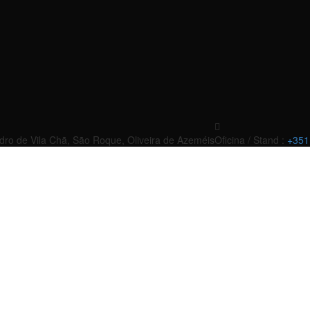
edro de Vila Chã, São Roque, Oliveira de Azeméis
Oficina / Stand :
+351