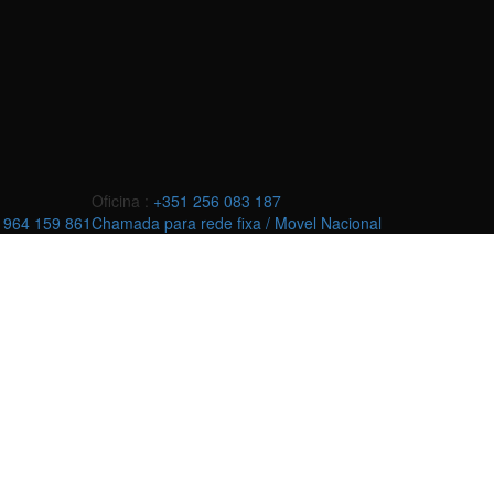
Oficina :
+351 256 083 187
 964 159 861
Chamada para rede fixa / Movel Nacional