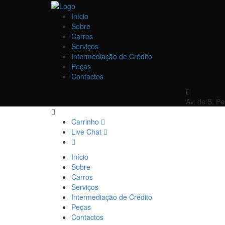
Início
Sobre
Carros
Serviços
Intermediação de Crédito
Peças
Contactos
Av. de S. P
Carrinho
Live Chat
Início
Sobre
Carros
Serviços
Intermediação de Crédito
Peças
Contactos