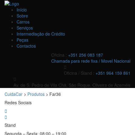
Início
Sobre
Carros
Serviços
Intermediação de Crédito
Peças
Contactos
Oficina :
+351 256 083 187
Chamada para rede fixa / Movel Nacional
Oficina / Stand :
+351 964 159 861
Av. de S. Pedro de Vila Chã, São Roque, Oliveira de Azeméis
CuidaCar
>
Produtos
>
Far36
Redes Sociais
Stand
Segunda – Sexta:
08:00 – 19:00