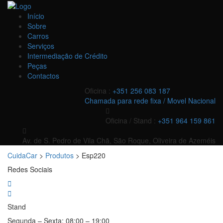
Início
Sobre
Carros
Serviços
Intermediação de Crédito
Peças
Contactos
Oficina :
+351 256 083 187
Chamada para rede fixa / Movel Nacional
Oficina / Stand :
+351 964 159 861
Av. de S. Pedro de Vila Chã, São Roque, Oliveira de Azeméis
CuidaCar
>
Produtos
>
Esp220
Redes Sociais
Stand
Segunda – Sexta:
08:00 – 19:00