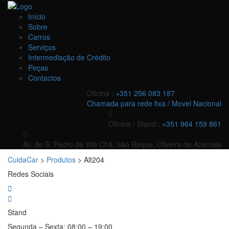
Início
Sobre
Carros
Serviços
Intermediação de Crédito
Peças
Contactos
Oficina :
+351 256 083 187
Chamada para rede fixa / Movel Nacional
Oficina / Stand :
+351 964 159 861
Av. de S. Pedro de Vila Chã, São Roque, Oliveira de Azeméis
CuidaCar
>
Produtos
>
Alt204
Redes Sociais
Stand
Segunda – Sexta:
08:00 – 19:00