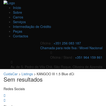
Início
Sobre
Carros
Serviços
Intermediação de Crédito
Peças
Contactos
Oficina :
+351 256 083 187
Chamada para rede fixa / Movel Nacional
Oficina / Stand :
+351 964 159 861
Av. de S. Pedro de Vila Chã, São Roque, Oliveira de Azeméis
CuidaCar
>
Listings
>
KANGOO III 1.5 Blue dCi
Sem resultados
Redes Sociais