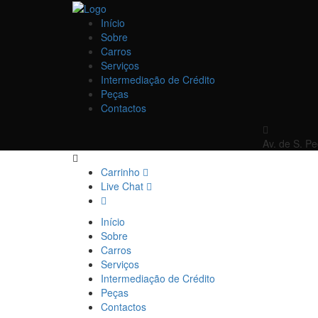
Início
Sobre
Carros
Serviços
Intermediação de Crédito
Peças
Contactos
Av. de S. P
Carrinho
Live Chat
Início
Sobre
Carros
Serviços
Intermediação de Crédito
Peças
Contactos