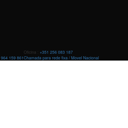
Oficina :
+351 256 083 187
 964 159 861
Chamada para rede fixa / Movel Nacional