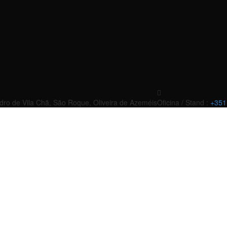
edro de Vila Chã, São Roque, Oliveira de Azeméis
Oficina / Stand :
+351