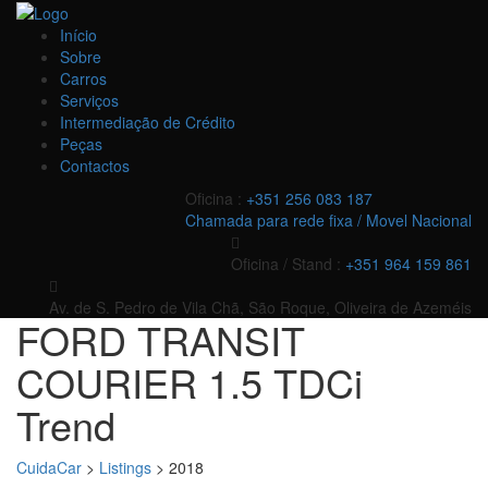
Início
Sobre
Carros
Serviços
Intermediação de Crédito
Peças
Contactos
Oficina :
+351 256 083 187
Chamada para rede fixa / Movel Nacional
Oficina / Stand :
+351 964 159 861
Av. de S. Pedro de Vila Chã, São Roque, Oliveira de Azeméis
FORD TRANSIT
COURIER 1.5 TDCi
Trend
CuidaCar
>
Listings
>
2018