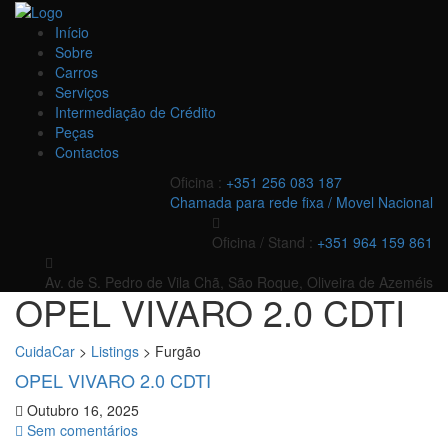
Início
Sobre
Carros
Serviços
Intermediação de Crédito
Peças
Contactos
Oficina :
+351 256 083 187
Chamada para rede fixa / Movel Nacional
Oficina / Stand :
+351 964 159 861
Av. de S. Pedro de Vila Chã, São Roque, Oliveira de Azeméis
OPEL VIVARO 2.0 CDTI
CuidaCar
>
Listings
>
Furgão
OPEL VIVARO 2.0 CDTI
Outubro 16, 2025
Sem comentários